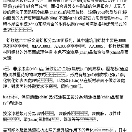
這種屋面板的270°咬合工藝皆有自動咬合機(jī)扣咬雙邊單支座全自動
專業(yè)操作縫合而成，而扣合邊與支座形成的包裹扣合方式又巧
妙的解決了因熱脹冷縮產(chǎn)生的物理位移。該優(yōu)勢反映在:縱
向超長的大跨度屋面系統(tǒng)不因內(nèi)外部受力影響變形。同
時本屋面系統(tǒng)完整齊全的附件供應(yīng)可滿足各種建筑形式的
要求。
鋁鎂錳合金板金屬鋁板分為10個系列，其中建筑用鋁材主要是3000
系列，如AA3003、AA3004、AA3005， 鋁鎂錳屋面
材料鋁材的外表面處理包括:本色不涂漆產(chǎn)品和涂漆產(chǎn)品兩
大類:
a、非涂漆產(chǎn)品:錘紋鋁合金板(無規(guī)則紋樣)，壓花板(通過
機(jī)械壓花的物理方式，形成有規(guī)則紋樣);預(yù)鈍
化氧化鋁表面處理板。此類產(chǎn)品在板材表面不做涂漆處
理，對表面的外觀要求不高，價格也較低。
b、涂漆類產(chǎn)品:按涂裝工藝分為:噴涂板產(chǎn)品和預
(yù)輥涂板;
按涂漆種類可分為:聚酯， 聚胺酯，聚酰胺，改性硅
酮，環(huán)氧樹脂，氟碳等等，
盡可能地延長涂漆抵抗太陽光紫外線作用下的老化，其中