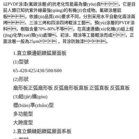
以PVDF涂漆(氟碳涂層)的抗老化性能最為優(yōu)良，它是目
前人類已知抗紫外線最強(qiáng)的有機(jī)合成物。氟碳涂層鋁
板，依據(jù)品質(zhì)要求不同，分別采用水平自動化兩涂兩
烤、三涂三烤和四涂四烤輥涂工藝，預(yù)涂層的PVDF涂
料，樹脂含量70%-80%不等，在高速連續(xù)化機(jī)組上經
(jīng)化學(xué)預(yù)處理、初涂、精涂等工藝輥涂而成，正
面涂層一般為25μm， 背涂防蝕漆。
1.直立鎖邊鋁鎂錳屋面板
(1)型號
65-420/425/430/500/600
(2)形狀
扇形板正弧扇形板 反弧扇形板直板 正弧直板 反弧直板
(3)結(jié)構(gòu)
標(biāo)準(zhǔn)型
多功能型
大跨度型
2.直立鎖縫鋁鎂錳屋面系板