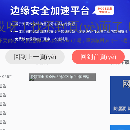
哎呀！找不到頁(yè)面了
不要傷心，可能是網(wǎng)址錯(cuò)了呢，重新核對(duì)一下吧
回到上一頁(yè)
回到首頁(yè)