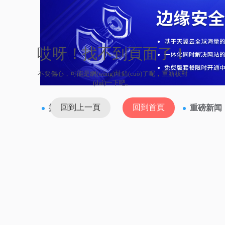
哎呀！找不到頁面了！
不要傷心，可能是網(wǎng)址錯(cuò)了呢，重新核對
(duì)一下吧。
回到上一頁
回到首頁